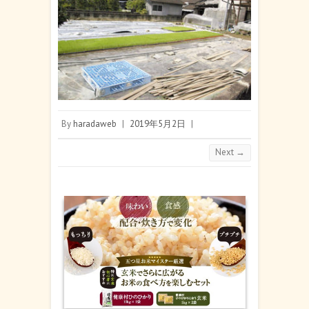
By
haradaweb
|
2019年5月2日
|
Next →