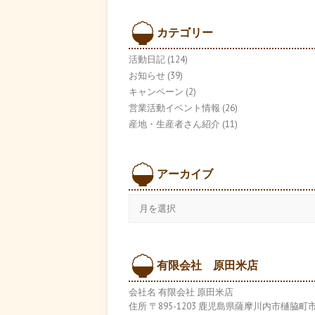
カテゴリー
活動日記
(124)
お知らせ
(39)
キャンペーン
(2)
営業活動イベント情報
(26)
産地・生産者さん紹介
(11)
アーカイブ
ア
ー
カ
イ
ブ
有限会社 原田米店
会社名 有限会社 原田米店
住所 〒895-1203 鹿児島県薩摩川内市樋脇町