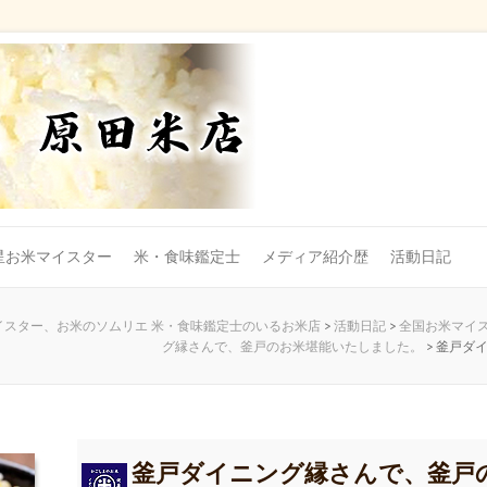
星お米マイスター
米・食味鑑定士
メディア紹介歴
活動日記
スター、お米のソムリエ 米・食味鑑定士のいるお米店
>
活動日記
>
全国お米マイス
グ縁さんで、釜戸のお米堪能いたしました。
>
釜戸ダ
釜戸ダイニング縁さんで、釜戸