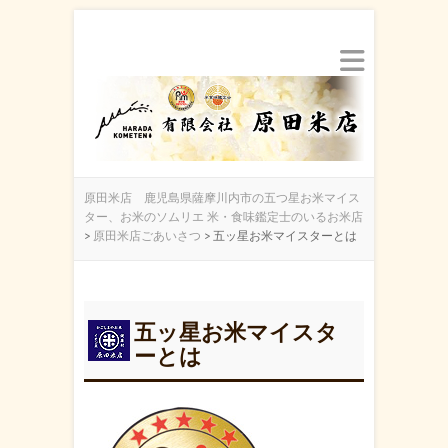
原田米店 鹿児島県薩摩川内市の五つ星お米マイス
ター、お米のソムリエ 米・食味鑑定士のいるお米店
>
原田米店ごあいさつ
>
五ッ星お米マイスターとは
五ッ星お米マイスタ
ーとは