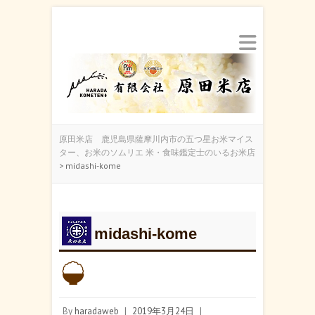
原田米店 鹿児島県薩摩川内市の五つ星お米マイス
ター、お米のソムリエ 米・食味鑑定士のいるお米店
>
midashi-kome
midashi-kome
By
haradaweb
|
2019年3月24日
|