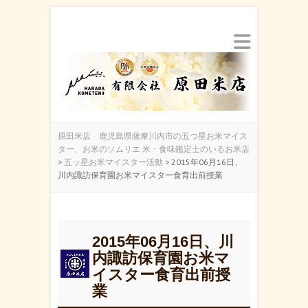
原田米店 鹿児島県薩摩川内市の五つ星お米マイス
ター、お米のソムリエ 米・食味鑑定士のいるお米店
>
五ッ星お米マイスター活動
>
2015年06月16日、
川内諏訪保育園お米マイスター食育出前授業
2015年06月16日、川
内諏訪保育園お米マ
イスター食育出前授
業