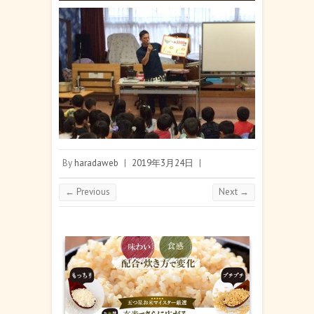
By
haradaweb
|
2019年3月24日
|
← Previous
Next →