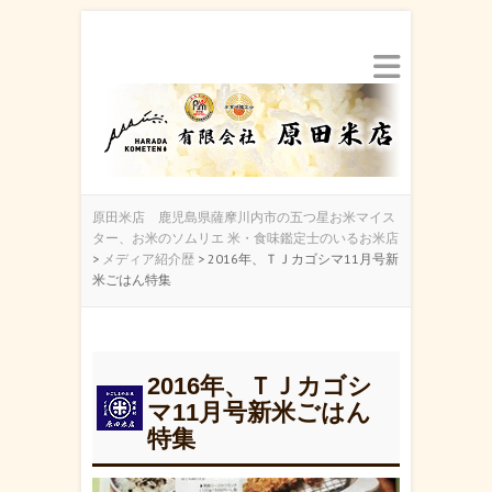
原田米店 鹿児島県薩摩川内市の五つ星お米マイス
ター、お米のソムリエ 米・食味鑑定士のいるお米店
>
メディア紹介歴
>
2016年、ＴＪカゴシマ11月号新
米ごはん特集
2016年、ＴＪカゴシ
マ11月号新米ごはん
特集