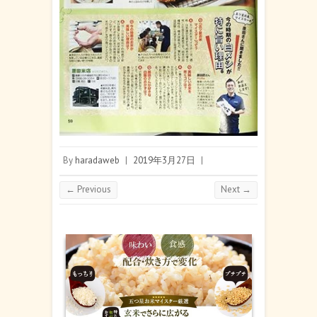
By
haradaweb
|
2019年3月27日
|
← Previous
Next →