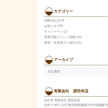
カテゴリー
活動日記
(124)
お知らせ
(39)
キャンペーン
(2)
営業活動イベント情報
(26)
産地・生産者さん紹介
(11)
アーカイブ
ア
ー
カ
イ
ブ
有限会社 原田米店
会社名 有限会社 原田米店
住所 〒895-1203 鹿児島県薩摩川内市樋脇町