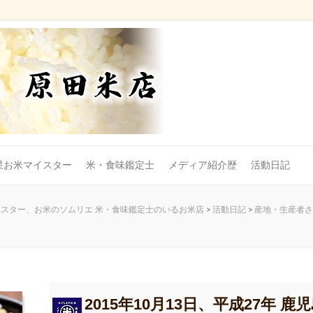
星お米マイスター
米・食味鑑定士
メディア紹介歴
活動日記
スター、お米のソムリエ 米・食味鑑定士のいるお米店
>
活動日記
>
産地・生産者さ
2015年10月13日、平成27年