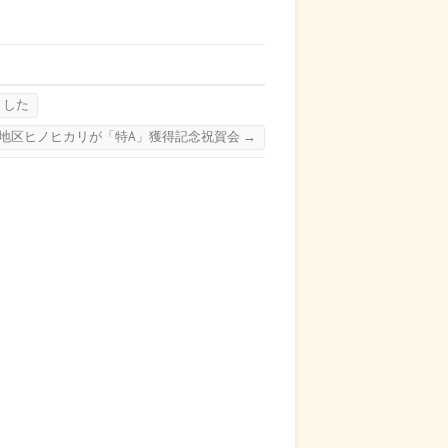
ました
 霧島地区ヒノヒカリが「特A」獲得記念祝賀会
→