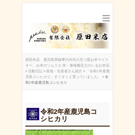
原田米店 鹿児島県薩摩川内市の五つ星お米マイス
ター、お米のソムリエ 米・食味鑑定士のいるお米店
>
活動日記
>
産地・生産者さん紹介
>
「令和2年産鹿
児島コシヒカリ」すくすくと育っていました。
>
令
和2年産鹿児島コシヒカリ
令和2年産鹿児島コ
シヒカリ