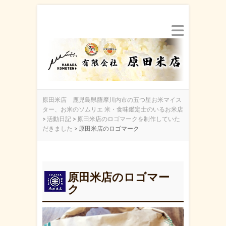
原田米店 鹿児島県薩摩川内市の五つ星お米マイス
ター、お米のソムリエ 米・食味鑑定士のいるお米店
>
活動日記
>
原田米店のロゴマークを制作していた
だきました
>
原田米店のロゴマーク
原田米店のロゴマー
ク