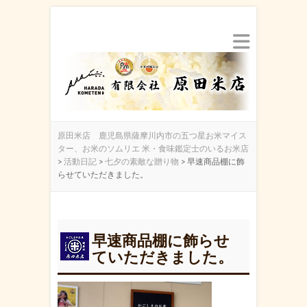
原田米店 鹿児島県薩摩川内市の五つ星お米マイス
ター、お米のソムリエ 米・食味鑑定士のいるお米店
>
活動日記
>
七夕の素敵な贈り物
>
早速商品棚に飾
らせていただきました。
早速商品棚に飾らせ
ていただきました。