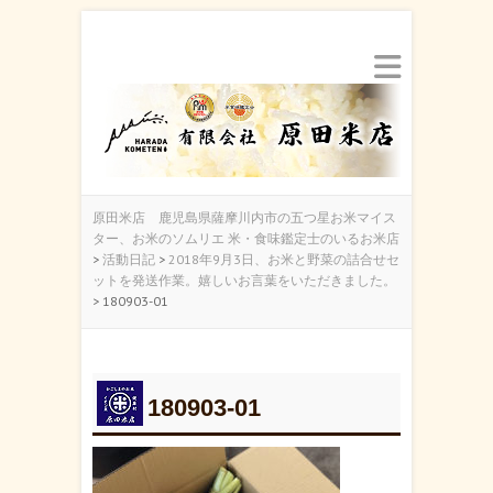
原田米店 鹿児島県薩摩川内市の五つ星お米マイス
ター、お米のソムリエ 米・食味鑑定士のいるお米店
>
活動日記
>
2018年9月3日、お米と野菜の詰合せセ
ットを発送作業。嬉しいお言葉をいただきました。
>
180903-01
180903-01