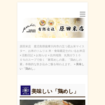
原田米店 鹿児島県薩摩川内市の五つ星お米マイス
ター、お米のソムリエ 米・食味鑑定士のいるお米店
>
活動日記
>
お知らせ
>
比内地鶏 丸鶏ガラ１０
０％のスープで炊く「舞茸めしの素」「鶏めしの
素」本格的な炊き込みご飯を味わえます。
>
美味し
い「鶏めし」
美味しい「鶏めし」