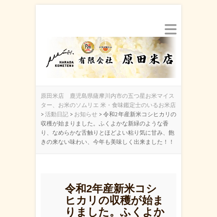
原田米店 鹿児島県薩摩川内市の五つ星お米マイス
ター、お米のソムリエ 米・食味鑑定士のいるお米店
>
活動日記
>
お知らせ
>
令和2年産新米コシヒカリの
収穫が始まりました。ふくよかな新緑のような香
り、なめらかな舌触りとほどよい粘り気に甘み、飽
きの来ない味わい、今年も美味しく出来ました！！
令和2年産新米コシ
ヒカリの収穫が始ま
りました。ふくよか