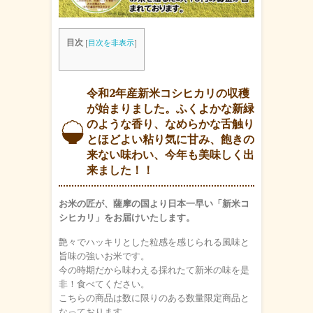
目次
[
目次を非表示
]
令和2年産新米コシヒカリの収穫
が始まりました。ふくよかな新緑
のような香り、なめらかな舌触り
とほどよい粘り気に甘み、飽きの
来ない味わい、今年も美味しく出
来ました！！
お米の匠が、薩摩の国より日本一早い「新米コ
シヒカリ」をお届けいたします。
艶々でハッキリとした粒感を感じられる風味と
旨味の強いお米です。
今の時期だから味わえる採れたて新米の味を是
非！食べてください。
こちらの商品は数に限りのある数量限定商品と
なっております。